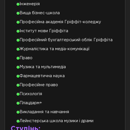
Інженерія
Вища бізнес-школа
Професійна академія Гріффіт-коледжу
Інститут мови Гріффіта
Професійний бухгалтерський облік Гріффіта
Журналістика та медіа-комунікації
Право
Музика та мультимедіа
Фармацевтична наука
Професійне право
Психологія
Плацдарм+
Викладання та навчання
Лейнстерська школа музики і драми
Ступінь: