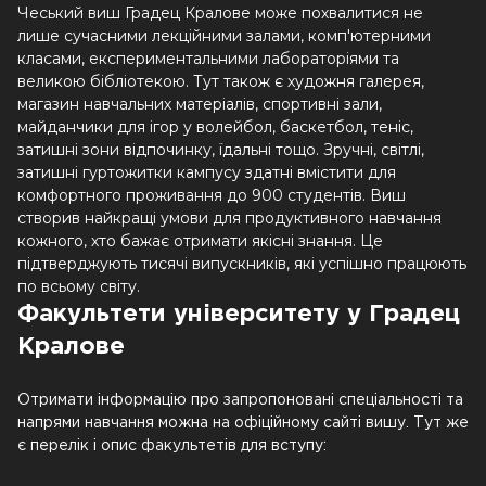
Чеський виш Градец Кралове може похвалитися не
лише сучасними лекційними залами, комп'ютерними
класами, експериментальними лабораторіями та
великою бібліотекою. Тут також є художня галерея,
магазин навчальних матеріалів, спортивні зали,
майданчики для ігор у волейбол, баскетбол, теніс,
затишні зони відпочинку, їдальні тощо. Зручні, світлі,
затишні гуртожитки кампусу здатні вмістити для
комфортного проживання до 900 студентів. Виш
створив найкращі умови для продуктивного навчання
кожного, хто бажає отримати якісні знання. Це
підтверджують тисячі випускників, які успішно працюють
по всьому світу.
Факультети університету у Градец
Кралове
Отримати інформацію про запропоновані спеціальності та
напрями навчання можна на офіційному сайті вишу. Тут же
є перелік і опис факультетів для вступу: