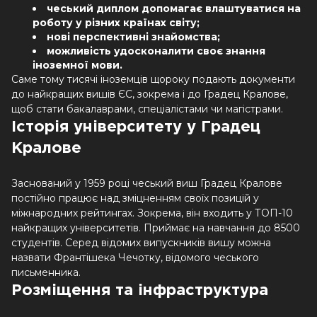
чеський диплом допомагає влаштуватися на
роботу у різних країнах світу;
нові перспективні знайомства;
можливість удосконалити своє знання
іноземної мови.
Саме тому тисячі іноземців щороку подають документи
до найкращих вишів ЄС, зокрема і до Градец Кралове,
щоб стати бакалаврами, спеціалістами чи магістрами.
Історія університету у Градец
Кралове
Заснований у 1959 році чеський виш Градец Кралове
постійно працює над зміцненням своїх позицій у
міжнародних рейтингах. Зокрема, він входить у ТОП-10
найкращих університетів. Приймає на навчання до 8500
студентів. Серед відомих випускників вишу можна
назвати Франтішека Чечотку, відомого чеського
письменника.
Розміщення та інфраструктура