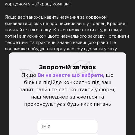
кордоном у найкращі компанії.
Якщо вас також цікавить навчання за кордоном,
дізнавайтеся більше про чеський виш у Градец Кралове і
починайте підготовку. Кожен може стати студентом, а
потім і випускником цього навчального закладу, і отримати
теоретичні та практичні знання найвищого рівня. Це
допоможе побудувати гарну кар’єру і досягти успіху.
Зворотній зв'язок
Якщо
Ви не знаєте що вибрати,
що
більше підійде конкретно під ваш
запит, залиште свої контакти у формі,
наш менеджер зв'яжеться та
проконсультує з будь-яких питань
Ім'я