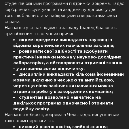
студентів різними програмами підтримки, зокрема, надає
кар’єрне консультування та академічну допомогу для
того, щоб вони стали найкращими спеціалістами своєї
справи.
Навчання у стінах відомого закладу Градец Кралове є
привабливим з наступних причин:
окремі предмети викладають науковці з
відомих європейських навчальних закладів;
розвивати свої здібності та здобувати
практичні навички можна у науково-дослідних
лабораторіях, а обговорювати отримані знання
– у затишних зонах відпочинку;
дисципліни викладають кількома іноземними
мовами, включно з чеською та англійською,
через що після закінчення навчання можна
отримати роботу в закордонних компаніях;
студентам дозволено навчатись на
декількох програмах одночасно і отримати
подвійну освіту.
Навчання в Європі, зокрема в Чехії, надає випускникам
такі вагомі переваги, як:
високий рівень освіти, глибокі знання;