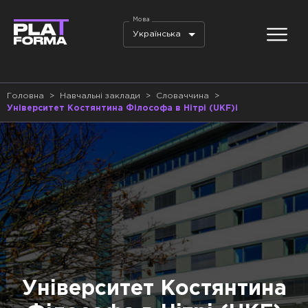
Мова
Українська
Головна
>
Навчальні заклади
>
Словаччина
>
Університет Костянтина Філософа в Нітрі (UKF)і
Університет Костянтина