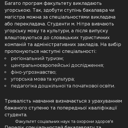
Багато програм факультету викладають
угорською. Так, здобути ступінь бакалавра чи
магістра можна за спеціальностями викладача
або перекладача. Студенти м. Нітра вивчають
угорську мову та культури, а після випуску
влаштовуються до словацьких туристичних
компаній та адміністративних закладів. На вибір
пропонуються наступні спеціальності:
регіональний туризм;
центральноєвропейські дослідження;
фіно-угрознавство;
угорська мова та культура;
педагогіка дошкільної та початкової освіти.
Тривалість навчання визначається з урахуванням
бажаного ступеню та попередньої кваліфікації
студента.
Факультет соціальних наук та охорони здоров'я
Перелік спеціальностей бакалаврату та